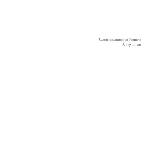
Siamo spiacenti per l'incove
Sorry, an u