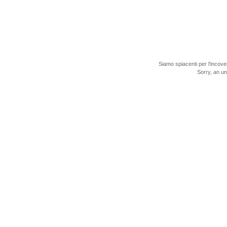
Siamo spiacenti per l'incove
Sorry, an u