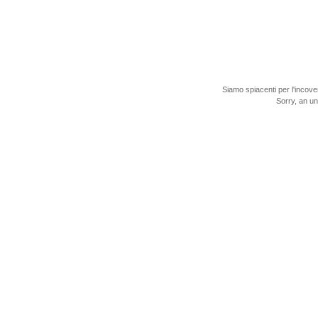
Siamo spiacenti per l'incove
Sorry, an u