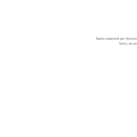
Siamo spiacenti per l'incove
Sorry, an u