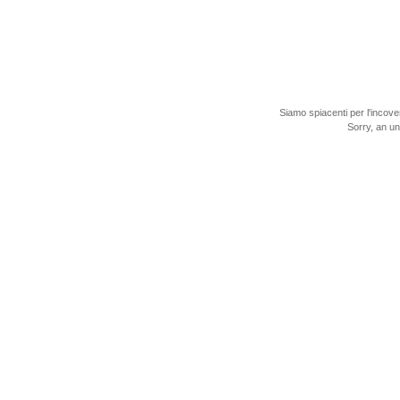
Siamo spiacenti per l'incove
Sorry, an u