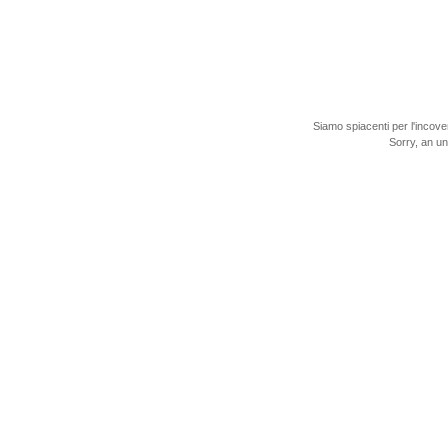
Siamo spiacenti per l'incove
Sorry, an u