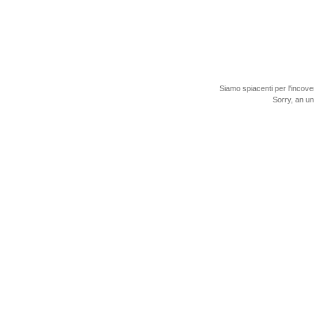
Siamo spiacenti per l'incove
Sorry, an u