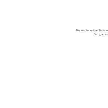
Siamo spiacenti per l'incove
Sorry, an u