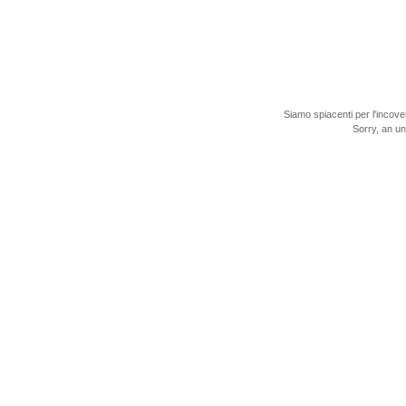
Siamo spiacenti per l'incove
Sorry, an u