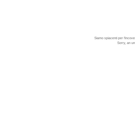
Siamo spiacenti per l'incove
Sorry, an u