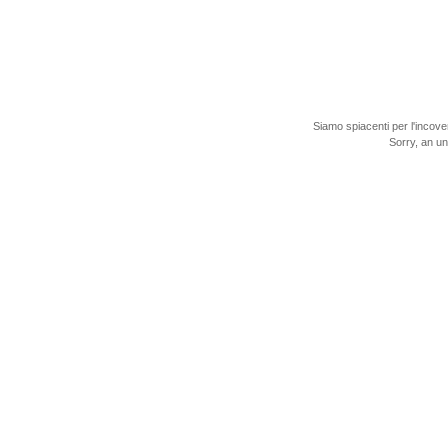
Siamo spiacenti per l'incove
Sorry, an u