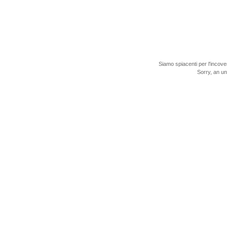
Siamo spiacenti per l'incove
Sorry, an u