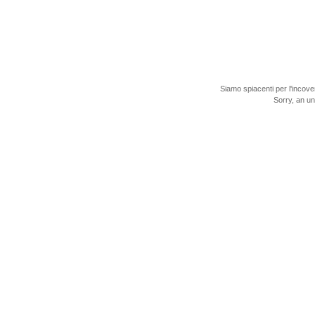
Siamo spiacenti per l'incove
Sorry, an u