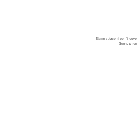
Siamo spiacenti per l'incove
Sorry, an u