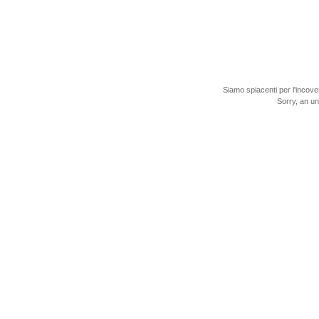
Siamo spiacenti per l'incove
Sorry, an u