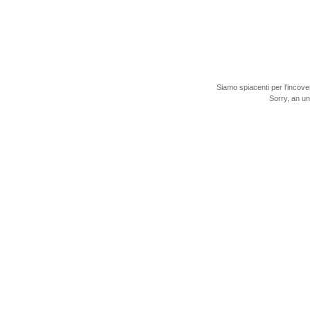
Siamo spiacenti per l'incove
Sorry, an u