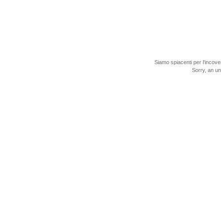
Siamo spiacenti per l'incove
Sorry, an u