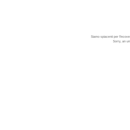
Siamo spiacenti per l'incove
Sorry, an u