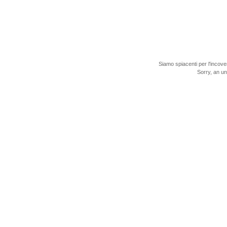
Siamo spiacenti per l'incove
Sorry, an u