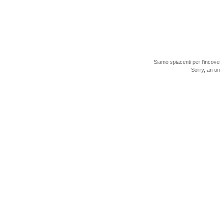
Siamo spiacenti per l'incove
Sorry, an u